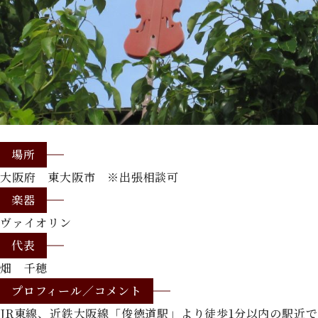
場所
大阪府 東大阪市 ※出張相談可
楽器
ヴァイオリン
代表
畑 千穂
プロフィール／コメント
JR東線、近鉄大阪線「俊徳道駅」より徒歩1分以内の駅近で